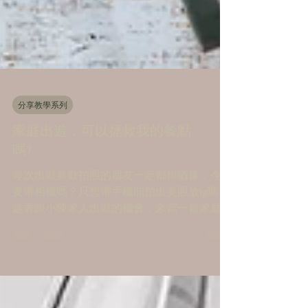
分享教學系列
家庭出遊，可以拯救我的餐點
嗎?
每次出遊喜歡拍照的朋友一定都很猶豫，今天
要帶相機嗎？只想帶手機能拍出美照放ig嗎？
趁著跟小陳家人出遊的機會，來寫一篇家庭出
遊拍攝餐點須知！！！ 今天要先拯救困難指
數破百的海鮮餐廳，為什麼海鮮餐廳東西這麼
好吃，但卻怎麼樣也拍不起來這些美好回憶
呢?因為全台灣海產店...