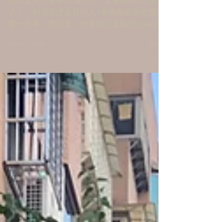
挑選適合自己的攝影師
市面上充斥著琳瑯滿目的『拿著相機工作的
人』，到底誰才是對的人? 首先你必須先搞清
楚一件事，那就是，你要拍的是動態(video)?還
是平面(pictures)?還是都要? 其實就是術業有專
攻， 不然你找賣麵的買米、或賣米的買麵，
不是很怪嗎?...