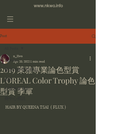
www.nkwo.info
Post
All Posts
n_Kwo
All Posts
Apr 20, 2022
1 min read
2019 萊雅專業論色型賞
髮型比賽得獎作品
L'OREAL Color Trophy 論色
創作
型賞 季軍
分享教學系列
堯中心裡話
HAIR BY QUEENA TSAI  ( FLUX )