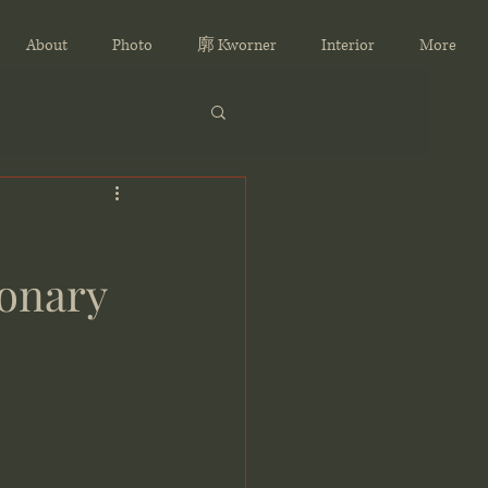
About
Photo
廓 Kworner
Interior
More
ionary