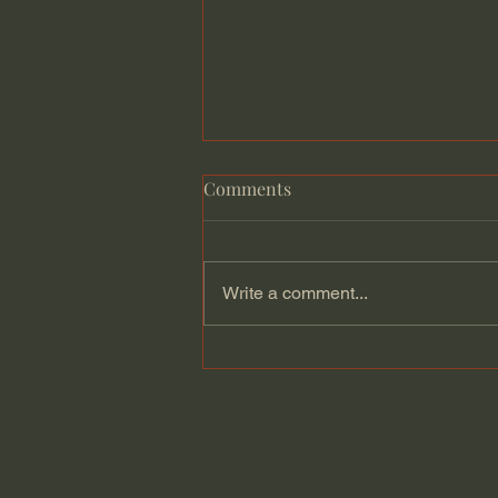
Comments
Write a comment...
2019 AHS Visionary Awards
(The Alternative Hair
International Visionary
Award) Mens組 世界冠軍