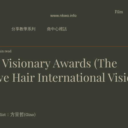
Film
www.nkwo.info
分享教學系列
堯中心裡話
in read
 Visionary Awards (The
ve Hair International Vis
ist：方呈哲(Gino) 