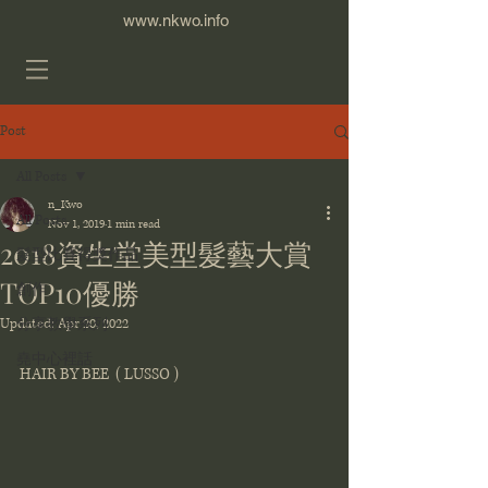
www.nkwo.info
Post
All Posts
n_Kwo
All Posts
Nov 1, 2019
1 min read
2018資生堂美型髮藝大賞
髮型比賽得獎作品
TOP10優勝
創作
Updated:
Apr 20, 2022
分享教學系列
堯中心裡話
HAIR BY BEE  ( LUSSO )